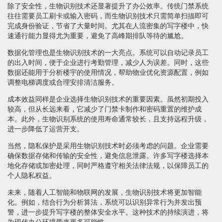
除了安全性，生物识别技术还显著提升了办公效率。传统门禁系统
往往需要员工刷卡或输入密码，而生物识别技术只需简单扫描即可
完成身份验证，节省了大量时间。尤其在人流密集的写字楼中，快
速通行能力显得尤为重要，避免了高峰期排队等待的尴尬。
数据化管理也是生物识别技术的一大亮点。系统可以自动记录员工
的出入时间，便于企业进行考勤管理，减少人为误差。同时，这些
数据还能用于分析楼宇的使用情况，帮助物业优化资源配置，例如
调整电梯调度或合理安排清洁服务。
成本效益同样是企业选择生物识别技术的重要因素。虽然初期投入
较高，但从长远来看，它减少了门禁卡制作和密码重置的维护成
本。此外，生物识别系统的使用寿命通常较长，且支持远程升级，
进一步降低了运营开支。
当然，隐私保护是采用生物识别技术时必须考虑的问题。企业需要
确保数据存储和传输的安全性，避免信息泄露。许多写字楼选择本
地化存储或加密处理，同时严格遵守相关法律法规，以保障员工的
个人隐私权益。
未来，随着人工智能和物联网的发展，生物识别技术将更加智能
化。例如，结合行为分析算法，系统可以识别异常行为并发出预
警，进一步提升写字楼的整体安全水平。这种技术的持续演进，将
为现代办公环境带来更多可能性。